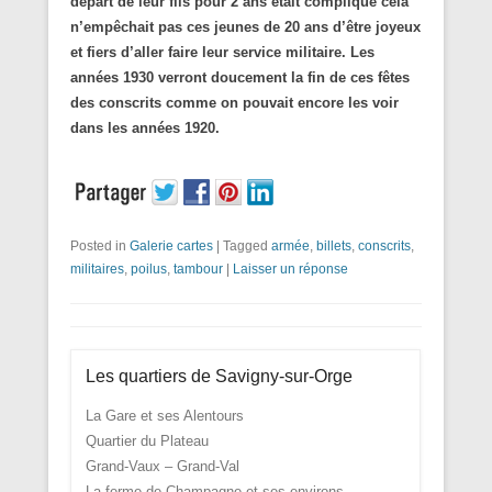
départ de leur fils pour 2 ans était compliqué cela
n’empêchait pas ces jeunes de 20 ans d’être joyeux
et fiers d’aller faire leur service militaire. Les
années 1930 verront doucement la fin de ces fêtes
des conscrits comme on pouvait encore les voir
dans les années 1920.
Posted in
Galerie cartes
|
Tagged
armée
,
billets
,
conscrits
,
militaires
,
poilus
,
tambour
|
Laisser un réponse
Les quartiers de Savigny-sur-Orge
La Gare et ses Alentours
Quartier du Plateau
Grand-Vaux – Grand-Val
La ferme de Champagne et ses environs