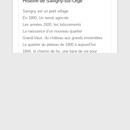
Histoire de Savigny-sur-Orge
Savigny est un petit village
En 1900, Un terroir agricole
Les années 1920, les lotissements
La naissance d’un nouveau quartier
Grand-Vaux, du château aux grands ensembles
Le quartier du plateau de 1900 à aujourd’hui
1844, le chemin de fer, une ligne de vie pour
Savigny
Rechercher par mots
Recherche
Articles récents
En avion au-dessus de Savigny sur Orge l’église
Sainte Thérèse