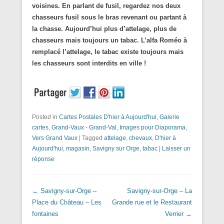
voisines.
En parlant de fusil, regardez nos deux
chasseurs fusil sous le bras revenant ou partant à
la chasse.
Aujourd’hui plus d’attelage, plus de
chasseurs mais toujours un tabac.
L’alfa Roméo à
remplacé l’attelage, le tabac existe toujours mais
les chasseurs sont interdits en ville !
Posted in
Cartes Postales D'hier à Aujourd'hui
,
Galerie
cartes
,
Grand-Vaux - Grand-Val
,
Images pour Diaporama
,
Vers Grand Vaux
|
Tagged
attelage
,
chevaux
,
D'hier à
Aujourd'hui
,
magasin
,
Savigny sur Orge
,
tabac
|
Laisser un
réponse
Navigation dans les articles
←
Savigny-sur-Orge –
Savigny-sur-Orge – La
Place du Château – Les
Grande rue et le Restaurant
fontaines
Verrier
→