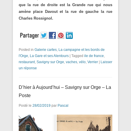
que la rue de droite est la Grande rue qui nous
amène place Davout et la rue de gauche la rue
Charles Rossignol.
Posted in
Galerie cartes
,
La campagne et les bords de
l'Orge
,
La Gare et ses Alentours
|
Tagged
ile de france
,
restaurant
,
Savigny sur Orge
,
vaches
,
vélo
,
Verrier
|
Laisser
un réponse
D’hier à Aujourd’hui – Savigny sur Orge – La
Poste
Posté le
28/02/2019
par
Pascal