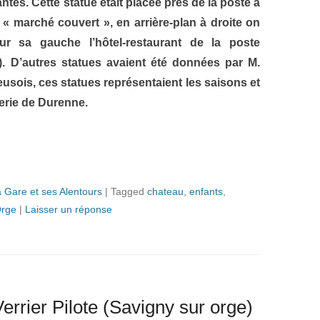
antes.
Cette statue était placée prés de la poste à
« marché couvert », en arrière-plan à droite on
sur sa gauche l’hôtel-restaurant de la poste
).
D’autres statues avaient été données par M.
reusois, ces statues représentaient les saisons et
derie de Durenne.
 Gare et ses Alentours
|
Tagged
chateau
,
enfants
,
Orge
|
Laisser un réponse
rrier Pilote (Savigny sur orge)