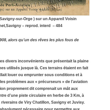
 (Savigny-sur-Orge ) sur un Appareil Voisin
net,Savigny – reprod. interd – 484
908, alors qu’un des rêves les plus fous de
 les divers inconvénients que présentait la plaine
es utilisés jusque là. Ces terrains étaient en fait
lait louer ou emprunter sous conditions et à
les problèmes aux « précurseurs » de l’aviation
ation proprement dit comprenait un mât aux
tre d’une piste circulaire en herbe de 3 Km, à
 riverains de Viry Chatillon, Savigny et Juvisy.
it absolument nécessaire pour permettre aux