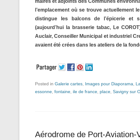
maires et adjoints des Communes environn
l’emplacement où se trouve actuellement le 
distingue les balcons de l’épicerie et 
(aujourd’hui la brasserie tabac, Le COROT
Auclair, Conseiller Municipal et industriel C
avaient été crées dans les ateliers de la fon
Posted in
Galerie cartes
,
Images pour Diaporama
,
La
essonne
,
fontaine
,
ile de france
,
place
,
Savigny sur 
Aérodrome de Port-Aviation-Ve